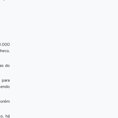
3.000
heco,
ras do
 para
sendo
porém
o, há