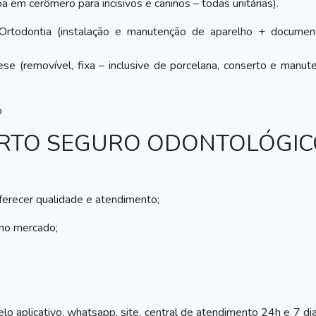
a em cerômero para incisivos e caninos – todas unitárias).
Ortodontia (instalação e manutenção de aparelho + documen
se (removível, fixa – inclusive de porcelana, conserto e manut
o
PORTO SEGURO ODONTOLÓGI
oferecer qualidade e atendimento;
 no mercado;
pelo aplicativo, whatsapp, site, central de atendimento 24h e 7 di