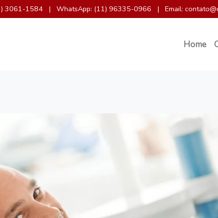
11) 3061-1584
|
WhatsApp: (11) 96335-0966
|
Email: contato@
Home