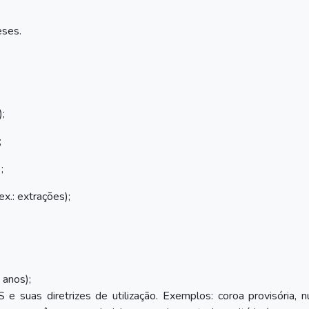
eses.
);
;
;
ex.: extrações);
 anos);
suas diretrizes de utilização. Exemplos: coroa provisória, n