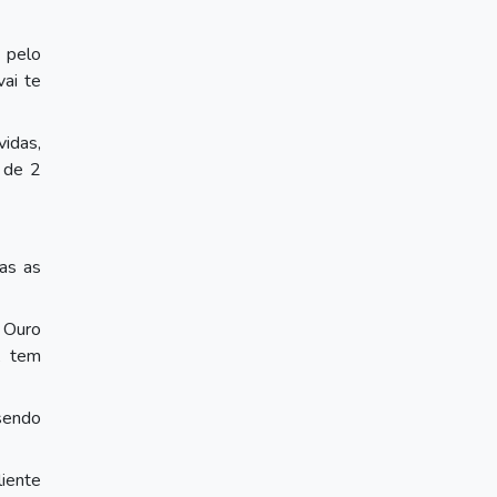
a pelo
vai te
vidas,
 de 2
das as
 Ouro
, tem
sendo
liente