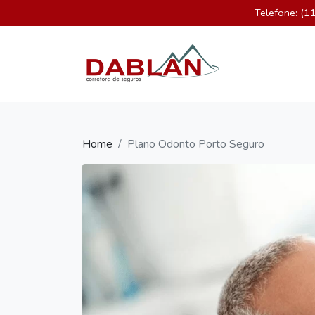
Telefone: (
×
Home
Quem Somos
Seguros
Blog
Home
Plano Odonto Porto Seguro
Contato
WhatsApp:
(11)
96335-
0966
contato@dablan.com.br