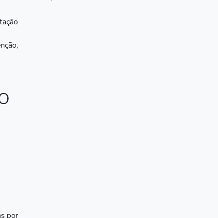
tação
enção,
CO
as por