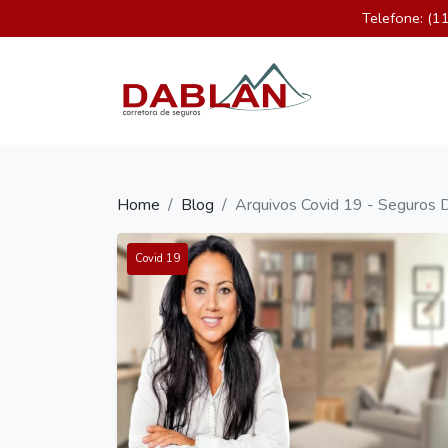
Telefone: (
×
Home
Quem Somos
Seguros
Blog
Home
Blog
Arquivos Covid 19 - Seguros 
Contato
Covid 19
WhatsApp:
(11)
96335-
0966
contato@dablan.com.br