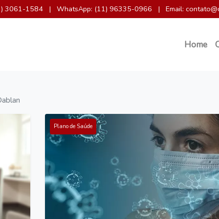
11) 3061-1584
|
WhatsApp: (11) 96335-0966
|
Email: contato@
Home
Dablan
Plano de Saúde