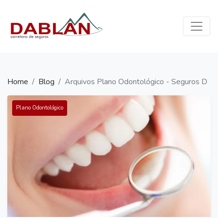
×
Home
Quem Somos
Seguros
Home
Blog
Arquivos Plano Odontológico - Seguros Dabl
Blog
Plano Odontológico
Contato
WhatsApp:
(11)
96335-
0966
contato@dablan.com.br