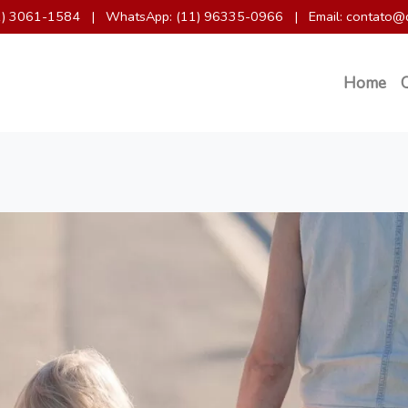
11) 3061-1584
|
WhatsApp: (11) 96335-0966
|
Email: contato@
Home