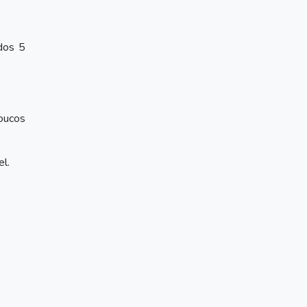
dos 5
poucos
l.