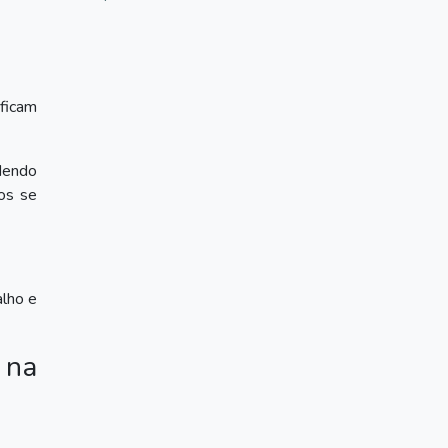
 ficam
dendo
os se
alho e
 na