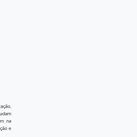
tação,
ajudam
am na
ação e