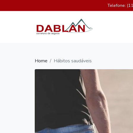
Telefone: (
×
Home
Quem Somos
Seguros
Blog
Home
Hábitos saudáveis
Contato
WhatsApp:
(11)
96335-
0966
contato@dablan.com.br