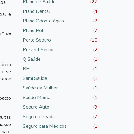
Plano de Saúde
(27)
ida.
Plano Dental
(4)
ial e
Plano Odontológico
(2)
Plano Pet
(7)
r” se
Porto Seguro
(10)
Prevent Senior
(2)
Q Saúde
(1)
árdio
RH
(1)
l e se
Sami Saúde
(1)
ntes e
Saúde da Mulher
(1)
Saúde Mental
(1)
mpacto
Seguro Auto
(9)
Seguro de Vida
(7)
uitas
nosso
Seguro para Médicos
(1)
e não