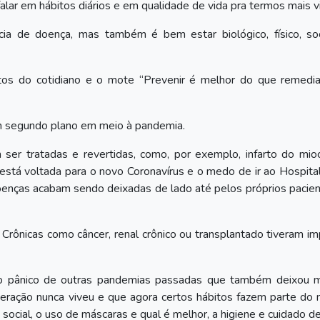
ar em hábitos diários e em qualidade de vida pra termos mais v
ia de doença, mas também é bem estar biológico, físico, soc
tos do cotidiano e o mote “Prevenir é melhor do que remedia
em segundo plano em meio à pandemia.
er tratadas e revertidas, como, por exemplo, infarto do mioc
está voltada para o novo Coronavírus e o medo de ir ao Hospita
enças acabam sendo deixadas de lado até pelos próprios pacie
ônicas como câncer, renal crônico ou transplantado tiveram i
o pânico de outras pandemias passadas que também deixou m
ração nunca viveu e que agora certos hábitos fazem parte do 
social, o uso de máscaras e qual é melhor, a higiene e cuidado d