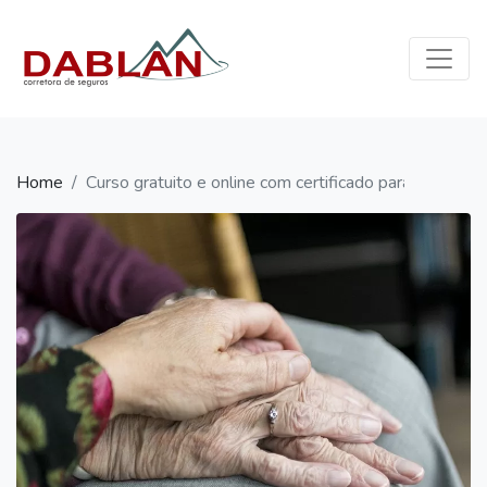
×
Home
Quem Somos
Seguros
Home
Curso gratuito e online com certificado para Cuidado
Blog
Contato
WhatsApp:
(11)
96335-
0966
contato@dablan.com.br