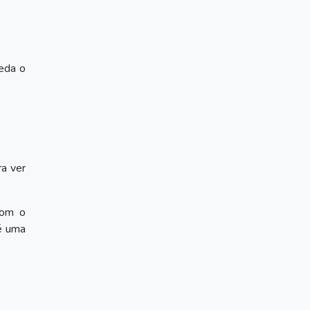
eda o
ra ver
com o
é uma