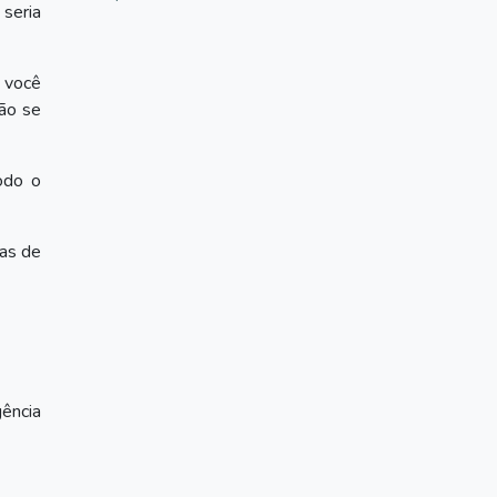
 seria
e você
não se
odo o
ias de
ência