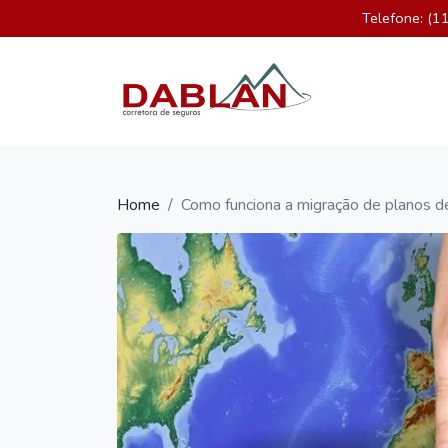
Telefone: (
×
Home
Quem Somos
Seguros
Blog
Home
Como funciona a migração de planos d
Contato
WhatsApp:
(11)
96335-
0966
contato@dablan.com.br