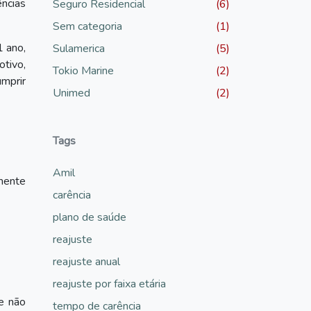
ncias
Seguro Residencial
(6)
Sem categoria
(1)
1 ano,
Sulamerica
(5)
tivo,
Tokio Marine
(2)
umprir
Unimed
(2)
Tags
Amil
mente
carência
plano de saúde
reajuste
reajuste anual
reajuste por faixa etária
e não
tempo de carência