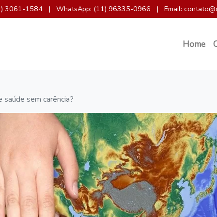
11) 3061-1584
|
WhatsApp: (11) 96335-0966
|
Email: contato@
Home
e saúde sem carência?