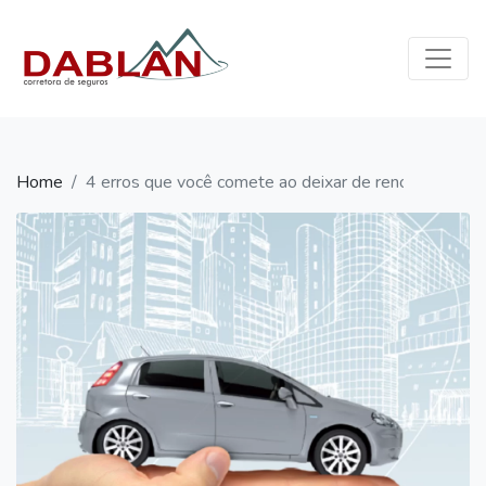
×
Home
Quem Somos
Seguros
Home
4 erros que você comete ao deixar de renovar seu S
Blog
Contato
WhatsApp:
(11)
96335-
0966
contato@dablan.com.br